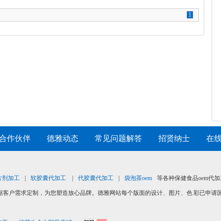
1
合作伙伴
|
德雅动态
|
常见问题解答
|
招贤纳士
|
在
片剂加工
|
软胶囊代加工
|
代胶囊代加工
|
袋泡茶oem
等各种保健食品oem代加
据客户需求定制，为您塑造放心品牌。德雅网站每个版面的设计、图片、色 彩已申请