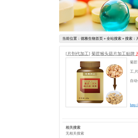
当前位置：
德雅生物首页
» 全站搜索 » 搜索
[
片剂代加工
]
菊苣猴头菇片加工贴牌
菊苣
工,
自动
http:
相关搜索
无相关搜索