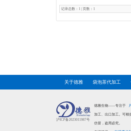
记录总数：1 | 页数：1
关于德雅
|
袋泡茶代加工
|
德雅生物——专注于
加工、出口加工。可根
沪ICP备2023011987号
仿冒，盗用必究。