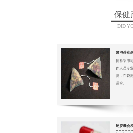
保健
DID Y
袋泡茶竟
德雅采用
作人员专
况，在袋
漏粉。
硬胶囊会