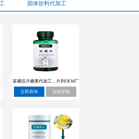
工
固体饮料代加工
压
富硒压片糖果代加工，片剂OEM厂
立即咨询
在线定制
家