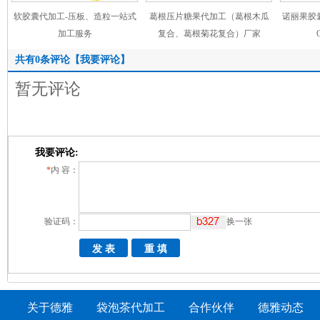
软胶囊代加工-压板、造粒一站式
葛根压片糖果代加工（葛根木瓜
诺丽果胶
加工服务
复合、葛根菊花复合）厂家
共有
0
条评论
【我要评论】
暂无评论
我要评论:
*
内 容：
验证码：
换一张
关于德雅
|
袋泡茶代加工
|
合作伙伴
|
德雅动态
|