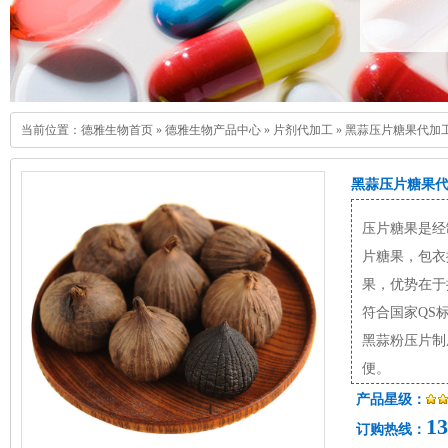
当前位置：
德雅生物首页
»
德雅生物产品中心
»
片剂代加工
»
黑蒜压片糖果代加
黑蒜压片糖果
压片糖果是经
片糖果，包衣
果，优势在于
符合国家QS
黑蒜粉压片制
便。
产品星级：
13
订购热线：