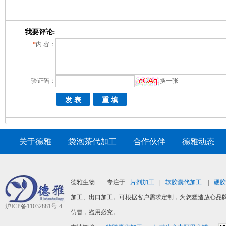
我要评论:
*
内 容：
验证码：
换一张
关于德雅
|
袋泡茶代加工
|
合作伙伴
|
德雅动态
|
德雅生物——专注于
片剂加工
|
软胶囊代加工
|
硬胶
加工、出口加工。可根据客户需求定制，为您塑造放心品牌
沪ICP备11032881号-4
仿冒，盗用必究。