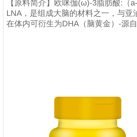
【原料简介】欧咪伽(ω)-3脂肪酸:（
LNA，是组成大脑的材料之一，与亚
在体内可衍生为DHA（脑黄金）-源