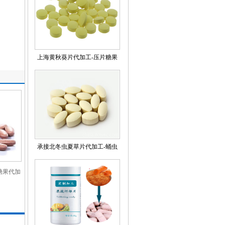
上海黄秋葵片代加工-压片糖果
OEM定制选德雅生物
承接北冬虫夏草片代加工-蛹虫
草压片糖果OEM定制
糖果代加