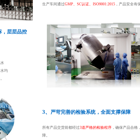
生产车间通过
GMP、SC认证、ISO9001:2015
，产品安全有
标，层层品控
）
现水
用水均
全。
3、
严苛完善的检验系统，全面支撑保障
所有产品交货前都经过
3道严格的检验程序
，确保产品合格
障。