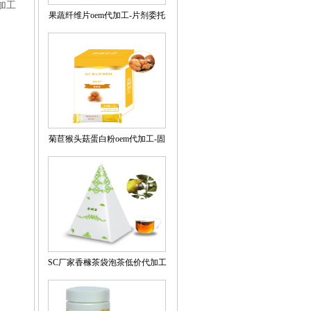
加工
果蔬纤维片oem代加工-片剂委托
定制源头厂家
菊苣猴头菇蛋白粉oem代加工-固
体饮料出口厂商13年
SC厂家香橼茶袋泡茶低价代加工
贴牌