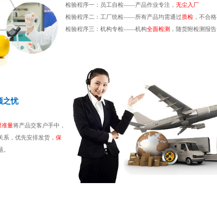
检验程序一：员工自检——产品作业专注，
无尘入厂
检验程序二：工厂统检——所有产品均需通过
质检
，不合格
检验程序三：机构专检——机构
全面检测
，随货附检测报告
顾之忧
时准量
将产品交客户手中，
关系，优先安排发货，
保
题。