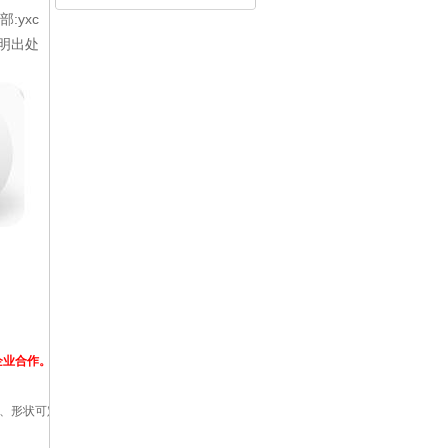
:yxc
明出处
企业
合作
。
色、形状可定