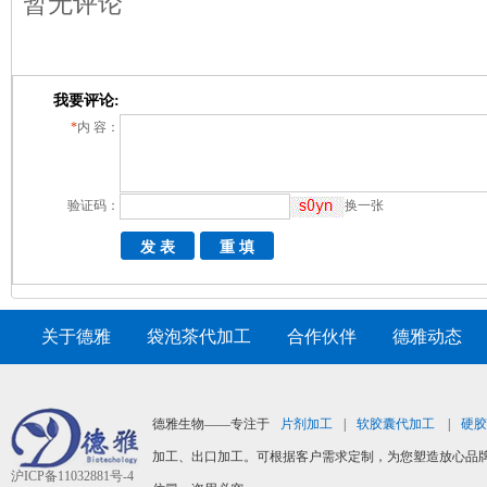
暂无评论
我要评论:
*
内 容：
验证码：
换一张
关于德雅
|
袋泡茶代加工
|
合作伙伴
|
德雅动态
|
德雅生物——专注于
片剂加工
|
软胶囊代加工
|
硬胶
加工、出口加工。可根据客户需求定制，为您塑造放心品牌
沪ICP备11032881号-4