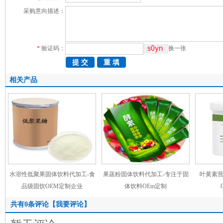
采购意向描述：
*
验证码：
换一张
相关产品
水溶性低聚果固体饮料代加工-食
果蔬粉固体饮料代加工-专注于固
叶黄素营
品级固饮OEM定制企业
体饮料OEm定制
共有
0
条评论
【我要评论】