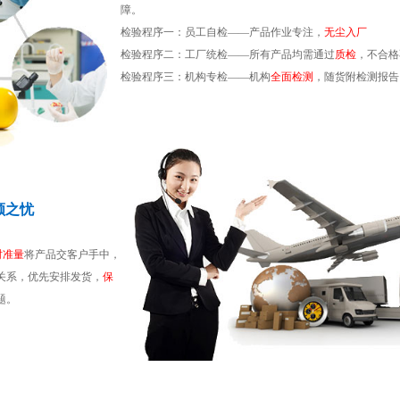
障。
检验程序一：员工自检——产品作业专注，
无尘入厂
检验程序二：工厂统检——所有产品均需通过
质检
，不合格
检验程序三：机构专检——机构
全面检测
，随货附检测报告
顾之忧
时准量
将产品交客户手中，
关系，优先安排发货，
保
题。