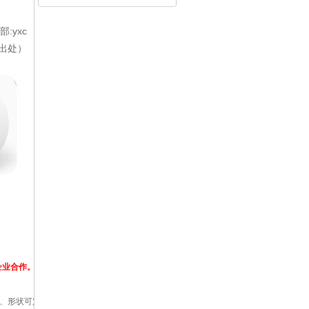
:yxc
出处）
企业
合作
。
色、形状可定