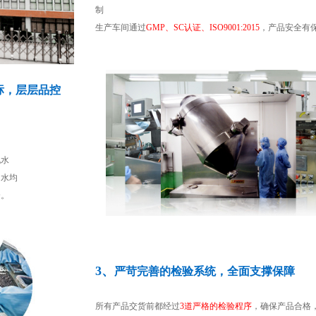
制
生产车间通过
GMP、SC认证、ISO9001:2015
，产品安全有
标，层层品控
）
现水
用水均
全。
3、
严苛完善的检验系统，全面支撑保障
所有产品交货前都经过
3道严格的检验程序
，确保产品合格