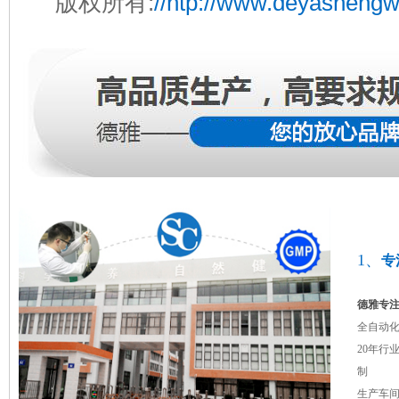
版权所有:
//htp://www.deyasheng
1、
专
德雅专注
全自动
20年行
制
生产车