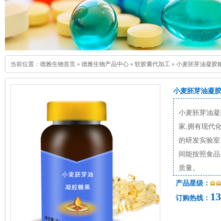
当前位置：
德雅生物首页
»
德雅生物产品中心
»
软胶囊代加工
»
小麦胚芽油凝胶糖
小麦胚芽油凝胶
小麦胚芽油凝
家,拥有现代
的研发实验室
间能按照食品
质量。
产品星级：
13
订购热线：