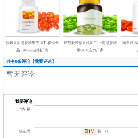
沙棘果油凝胶糖果代加工-保健食
芦荟凝胶糖果代加工-上海凝胶糖
南瓜籽油
品13年oem定制厂商
果OEM实力厂家
共有
0
条评论
【我要评论】
暂无评论
我要评论:
*
内 容：
验证码：
换一张