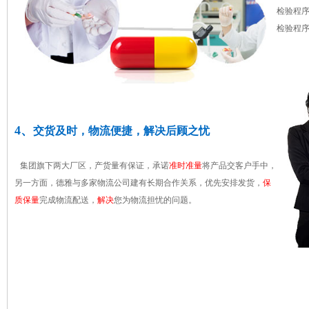
检验程
检验程
4、
交货及时，物流便捷，解决后顾之忧
集团旗下两大厂区，产货量有保证，承诺
准时准量
将产品交客户手中，
另一方面，德雅与多家物流公司建有长期合作关系，优先安排发货，
保
质保量
完成物流配送，
解决
您为物流担忧的问题。